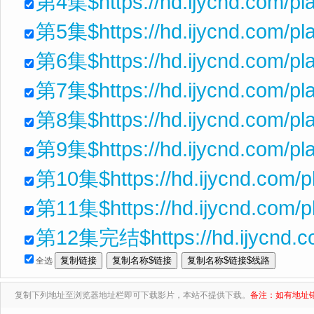
第4集$https://hd.ijycnd.com/p
第5集$https://hd.ijycnd.com/p
第6集$https://hd.ijycnd.com/p
第7集$https://hd.ijycnd.com/p
第8集$https://hd.ijycnd.com/p
第9集$https://hd.ijycnd.com/p
第10集$https://hd.ijycnd.com/
第11集$https://hd.ijycnd.com/
第12集完结$https://hd.ijycnd.c
全选
复制下列地址至浏览器地址栏即可下载影片，本站不提供下载。
备注：如有地址