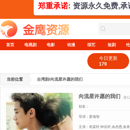
郑重承诺:
资源永久免费,
首页
电视剧
电影
动漫
综艺
短剧
伦
今日更新
179
当前位置
台湾剧/向流星许愿的我们
向流星许愿的我们
第1
别名：
导演：
姜瑞智
主演：
初孟轩,钟岳轩,余杰恩,各务