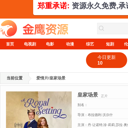
郑重承诺:
资源永久免费,
首页
电视剧
电影
动漫
综艺
短剧
伦
今日更新
10
当前位置
爱情片/皇家场景
皇家场景
正片
别名：
导演：
布拉德利·沃尔什
主演：
丹·让诺特,珍·莉莉,莎拉·