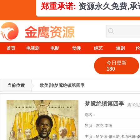
郑重承诺:
资源永久免费,
首页
电视剧
电影
动漫
综艺
短剧
伦
今日更新
180
当前位置
欧美剧/梦魇绝镇第四季
梦魇绝镇第四季
第10
别名：
导演：
杰克·本德
主演：
哈罗德·佩里诺,卡塔琳娜·桑