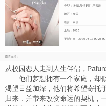
类型：
剧情,爱情,同性,马泰剧
地区：
泰国
语言：
泰语
上映：
2026
更新时间：
2026-06-13 00:26:02
剧情介绍：
从校园恋人走到人生伴侣，Pafu
——他们梦想拥有一个家庭，却似
渴望日益加深，他们将希望寄托
归来，并带来改变命运的契机，