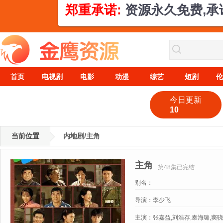
郑重承诺:
资源永久免费,
首页
电视剧
电影
动漫
综艺
短剧
伦
今日更新
10
当前位置
内地剧/主角
主角
第48集已完结
别名：
导演：
李少飞
主演：
张嘉益,刘浩存,秦海璐,窦骁