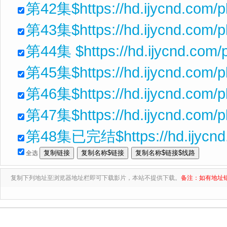
第42集$https://hd.ijycnd.com/
第43集$https://hd.ijycnd.com
第44集 $https://hd.ijycnd.com/
第45集$https://hd.ijycnd.com/
第46集$https://hd.ijycnd.com/
第47集$https://hd.ijycnd.com/
第48集已完结$https://hd.ijycnd.
全选
复制下列地址至浏览器地址栏即可下载影片，本站不提供下载。
备注：如有地址