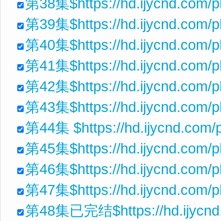
第38集$https://hd.ijycnd.com/p
第39集$https://hd.ijycnd.com/
第40集$https://hd.ijycnd.com/
第41集$https://hd.ijycnd.com/
第42集$https://hd.ijycnd.com/
第43集$https://hd.ijycnd.com
第44集 $https://hd.ijycnd.com/
第45集$https://hd.ijycnd.com/
第46集$https://hd.ijycnd.com/
第47集$https://hd.ijycnd.com/
第48集已完结$https://hd.ijycnd