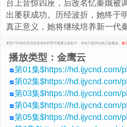
台上音惊四座，后改名忆秦娥被调
出屡获成功。历经波折，她终于明
真正意义，她将继续培养新一代
复制下列地址至浏览器地址栏即可观看正版影片，本站不提供在线正版播放。
备
播放类型：
金鹰云
第01集$https://hd.ijycnd.com/
第02集$https://hd.ijycnd.com/p
第03集$https://hd.ijycnd.com/
第04集$https://hd.ijycnd.com
第05集$https://hd.ijycnd.com/