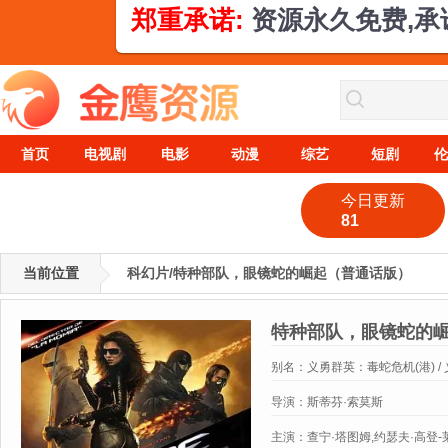
郑重承诺:
资源永久免费,
首页
电视剧
电影
动漫
综艺
短剧
伦
今日更新
81
当前位置
科幻片/特种部队，眼镜蛇的崛起（普通话版）
特种部队，眼镜蛇的
别名：
义勇群英：毒蛇危机(港) 
导演：
斯蒂芬·索莫斯
主演：
查宁·塔图姆,约瑟夫·高登-