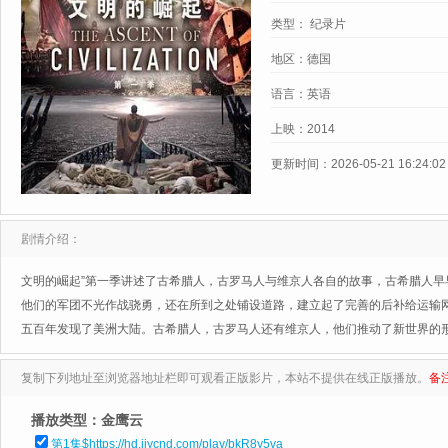
类型：
纪录片
地区：
德国
语言：
英语
上映：
2014
更新时间：
2026-05-21 16:24:02
剧情介绍：
文明的崛起”第一季讲述了古希腊人，古罗马人与维京人各自的故事，古希腊人
他们的军团不光作战骁勇，还在所到之处铺设道路，建立起了完善的后补给运输
五百年发现了美洲大陆。古希腊人，古罗马人还有维京人，他们推动了新世界的
复制下列地址至浏览器地址栏即可观看正版影片，本站不提供在线正版播放。
备
播放类型：
金鹰云
第1集$https://hd.ijycnd.com/play/bkR8y5va