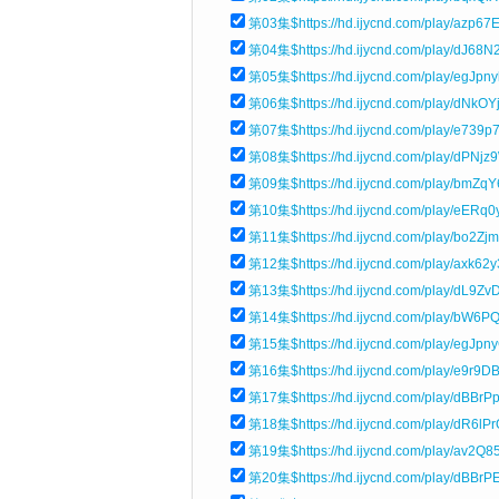
第03集$https://hd.ijycnd.com/play/azp67
第04集$https://hd.ijycnd.com/play/dJ68N
第05集$https://hd.ijycnd.com/play/egJpn
第06集$https://hd.ijycnd.com/play/dNkOY
第07集$https://hd.ijycnd.com/play/e739p
第08集$https://hd.ijycnd.com/play/dPNjz
第09集$https://hd.ijycnd.com/play/bmZq
第10集$https://hd.ijycnd.com/play/eERq0
第11集$https://hd.ijycnd.com/play/bo2Zj
第12集$https://hd.ijycnd.com/play/axk62
第13集$https://hd.ijycnd.com/play/dL9Zv
第14集$https://hd.ijycnd.com/play/bW6P
第15集$https://hd.ijycnd.com/play/egJpn
第16集$https://hd.ijycnd.com/play/e9r9D
第17集$https://hd.ijycnd.com/play/dBBrP
第18集$https://hd.ijycnd.com/play/dR6lP
第19集$https://hd.ijycnd.com/play/av2Q8
第20集$https://hd.ijycnd.com/play/dBBrP