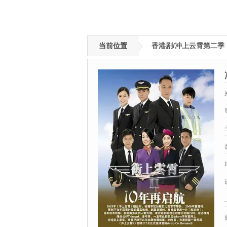
当前位置
香港剧/冲上云霄第二季