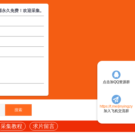
源永久免费！欢迎采集。
点击加QQ资源群
https://t.me/jinyingzy
加入飞机交流群
采集教程
求片留言