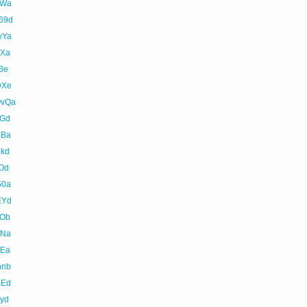
9Wa
Y69d
yYa
mXa
y3e
DXe
QvQa
yGd
BBa
pkd
rOd
50a
EYd
vOb
VNa
VEa
nnb
BEd
4yd