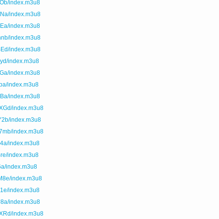
vOb/index.m3u8
VNa/index.m3u8
VEa/index.m3u8
nnb/index.m3u8
BEd/index.m3u8
4yd/index.m3u8
XGa/index.m3u8
ppa/index.m3u8
mBa/index.m3u8
YXGd/index.m3u8
Y2b/index.m3u8
G7mb/index.m3u8
K4a/index.m3u8
Bre/index.m3u8
6a/index.m3u8
RM8e/index.m3u8
y1e/index.m3u8
J8a/index.m3u8
YXRd/index.m3u8