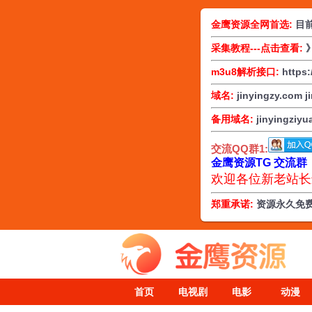
金鹰资源全网首选:
目
采集教程---点击查看:
m3u8解析接口:
https:
域名:
jinyingzy.com
j
备用域名:
jinyingziy
交流QQ群1:
金鹰资源TG 交流群：http
欢迎各位新老站长
郑重承诺:
资源永久免费
首页
电视剧
电影
动漫