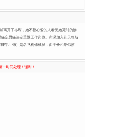
悄然离开了亦琛，她不愿心爱的人看见她死时的惨
亦琛痛定思痛决定重返工作岗位。亦琛加入到天颂航
（胡杏儿 饰）是名飞机修械员，由于长相酷似苏
第一时间处理！谢谢！