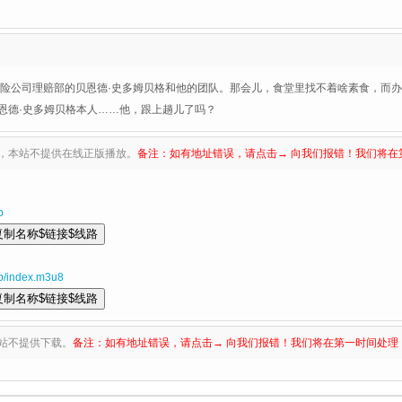
L保险公司理赔部的贝恩德·史多姆贝格和他的团队。那会儿，食堂里找不着啥素食，而
恩德·史多姆贝格本人……他，跟上趟儿了吗？
，本站不提供在线正版播放。
备注：如有地址错误，请点击→ 向我们报错！我们将在
b
b/index.m3u8
站不提供下载。
备注：如有地址错误，请点击→ 向我们报错！我们将在第一时间处理