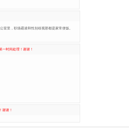
办公室里，职场霸凌和性别歧视那都是家常便饭。
第一时间处理！谢谢！
！谢谢！