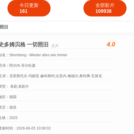
今日更新
全部影片
161
109938
切照旧
4.0
史多姆贝格 一切照旧
正片
别名：
Stromberg - Wieder alles wie immer
导演：
阿尔内·菲尔杜森
主演：
克里斯托夫·玛丽亚·赫布斯特,比亚内·梅德尔,奥利弗·瓦努克
类型：
喜剧,喜剧片
地区：
德国
语言：
德语
上映：
2025
更新时间：
2026-06-05 10:08:02