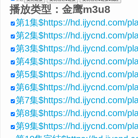
播放类型：
金鹰m3u8
第1集$https://hd.ijycnd.com/p
第2集$https://hd.ijycnd.com/p
第3集$https://hd.ijycnd.com/p
第4集$https://hd.ijycnd.com/p
第5集$https://hd.ijycnd.com/p
第6集$https://hd.ijycnd.com/p
第7集$https://hd.ijycnd.com/p
第8集$https://hd.ijycnd.com/p
第9集$https://hd.ijycnd.com/p