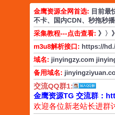
金鹰资源全网首选:
目前最
不卡、国内CDN、秒拖秒
采集教程---点击查看:
》〉
m3u8解析接口:
https://hd
域名:
jinyingzy.com
jinyin
备用域名:
jinyingziyuan.c
交流QQ群1:
金鹰资源TG 交流群：https:/
欢迎各位新老站长进群