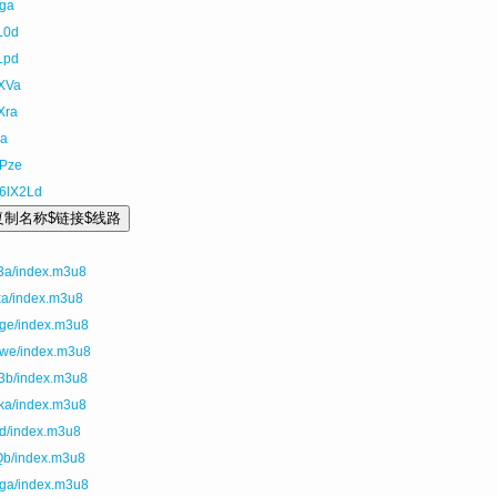
2ga
L0d
Lpd
wXVa
Xra
3a
GPze
R6lX2Ld
3a/index.m3u8
xa/index.m3u8
Mge/index.m3u8
Nwe/index.m3u8
3b/index.m3u8
ka/index.m3u8
xd/index.m3u8
Qb/index.m3u8
2ga/index.m3u8