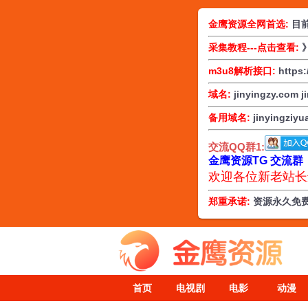
金鹰资源全网首选:
目
采集教程---点击查看:
m3u8解析接口:
https:
域名:
jinyingzy.com
j
备用域名:
jinyingziy
交流QQ群1:
金鹰资源TG 交流群：http
欢迎各位新老站长
郑重承诺:
资源永久免费
首页
电视剧
电影
动漫