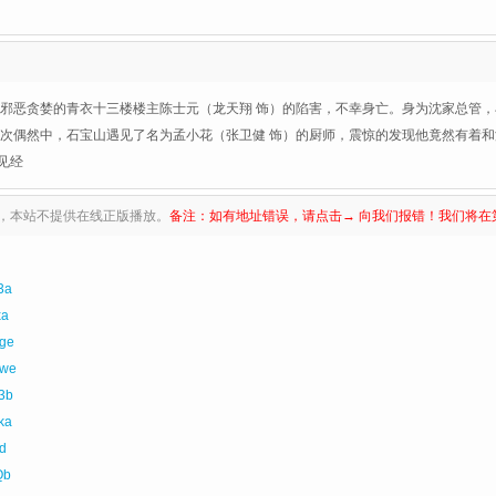
了邪恶贪婪的青衣十三楼楼主陈士元（龙天翔 饰）的陷害，不幸身亡。身为沈家总管，
偶然中，石宝山遇见了名为孟小花（张卫健 饰）的厨师，震惊的发现他竟然有着和
见经
，本站不提供在线正版播放。
备注：如有地址错误，请点击→ 向我们报错！我们将在
3a
xa
Mge
Nwe
3b
ka
xd
Qb