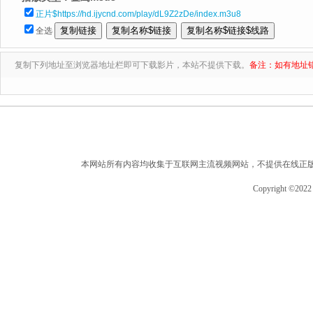
正片$https://hd.ijycnd.com/play/dL9Z2zDe/index.m3u8
全选
复制下列地址至浏览器地址栏即可下载影片，本站不提供下载。
备注：如有地址
本网站所有内容均收集于互联网主流视频网站，不提供在线正
Copyright ©2022 