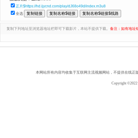
正片$https://hd.ijycnd.com/play/dJ68o49d/index.m3u8
全选
复制下列地址至浏览器地址栏即可下载影片，本站不提供下载。
备注：如有地址
本网站所有内容均收集于互联网主流视频网站，不提供在线正
Copyright ©2022 