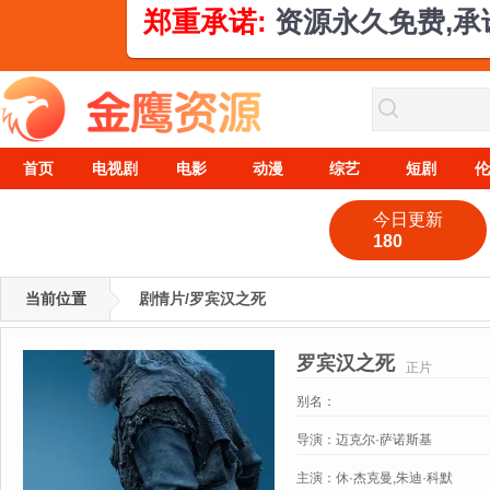
郑重承诺:
资源永久免费,
首页
电视剧
电影
动漫
综艺
短剧
伦
今日更新
180
当前位置
剧情片/罗宾汉之死
罗宾汉之死
正片
别名：
导演：
迈克尔·萨诺斯基
主演：
休·杰克曼,朱迪·科默