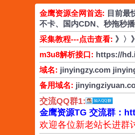
金鹰资源全网首选:
目前最
不卡、国内CDN、秒拖秒
采集教程---点击查看:
》〉
m3u8解析接口:
https://hd
域名:
jinyingzy.com
jinyin
备用域名:
jinyingziyuan.c
交流QQ群1:
金鹰资源TG 交流群：https:/
欢迎各位新老站长进群