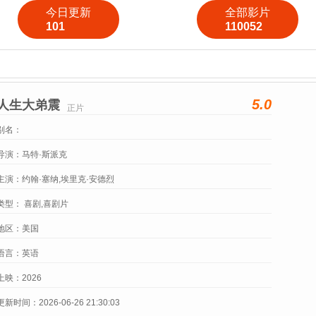
今日更新
全部影片
101
110052
5.0
人生大弟震
正片
别名：
导演：
马特·斯派克
主演：
约翰·塞纳,埃里克·安德烈
类型：
喜剧,喜剧片
地区：
美国
语言：
英语
上映：
2026
更新时间：
2026-06-26 21:30:03