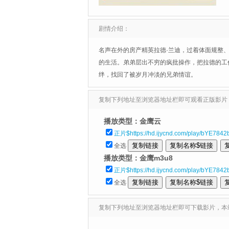
剧情介绍：
名声在外的房产精英拉德·兰迪，过着体面规整
的生活。弟弟层出不穷的疯批操作，把拉德的工
绊，找回了被岁月冲淡的兄弟情谊。
复制下列地址至浏览器地址栏即可观看正版影片
播放类型：
金鹰云
正片$https://hd.ijycnd.com/play/bYE7842
全选
播放类型：
金鹰m3u8
正片$https://hd.ijycnd.com/play/bYE7842
全选
复制下列地址至浏览器地址栏即可下载影片，本