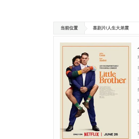
当前位置
喜剧片/人生大弟震