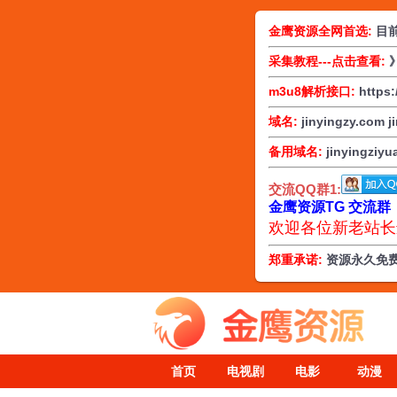
金鹰资源全网首选:
目
采集教程---点击查看:
m3u8解析接口:
https:
域名:
jinyingzy.com
j
备用域名:
jinyingziy
交流QQ群1:
金鹰资源TG 交流群：http
欢迎各位新老站长
郑重承诺:
资源永久免费
首页
电视剧
电影
动漫