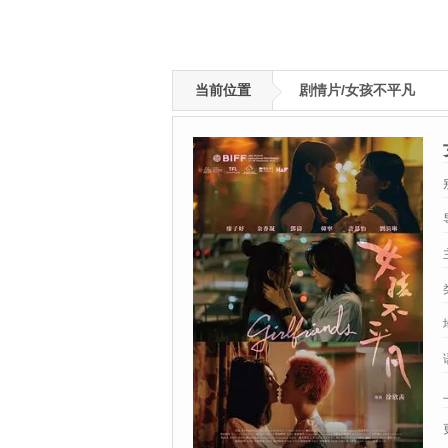
当前位置
剧情片/女孩不平凡