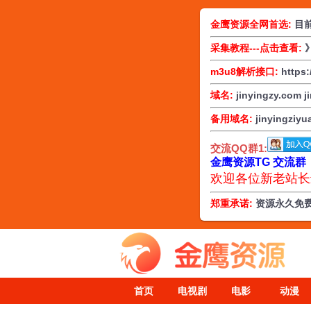
金鹰资源全网首选:
目
采集教程---点击查看:
m3u8解析接口:
https:
域名:
jinyingzy.com
j
备用域名:
jinyingziy
交流QQ群1:
金鹰资源TG 交流群：http
欢迎各位新老站长
郑重承诺:
资源永久免费
首页
电视剧
电影
动漫