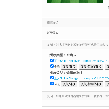
剧情介绍：
暂无简介
复制下列地址至浏览器地址栏即可观看正版影片
播放类型：
金鹰云
正片$https://hd.ijycnd.com/play/bkRrQ7Y
全选
播放类型：
金鹰m3u8
正片$https://hd.ijycnd.com/play/bkRrQ7Y
全选
复制下列地址至浏览器地址栏即可下载影片，本