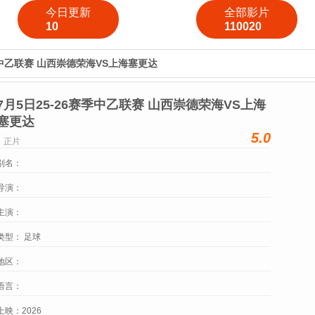
今日更新
全部影片
10
110020
赛季中乙联赛 山西崇德荣海VS上海塞更达
7月5日25-26赛季中乙联赛 山西崇德荣海VS上海
塞更达
5.0
正片
别名：
导演：
主演：
类型：
足球
地区：
语言：
上映：
2026