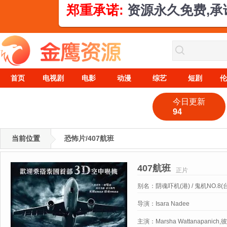
郑重承诺:
资源永久免费,
首页
电视剧
电影
动漫
综艺
短剧
伦
今日更新
94
当前位置
恐怖片/407航班
407航班
正片
别名：
阴魂吓机(港) / 鬼机NO.8(
导演：
Isara Nadee
主演：
Marsha Wattanapani