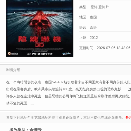
Noiam,乔纳森·Namo Tongkumnerd
类型：
恐怖,恐怖片
地区：
泰国
语言：
泰语
上映：
2012
更新时间：
2026-07-06 18:48:06
剧情介绍：
在一个晦暗阴郁的夜晚，泰国SA-407航班载着来自不同国家有着不同身份的
出现在乘客身后、欧洲乘客头颅旋转180度、毫无征兆突然出现的恐怖鬼影……
许多人曾在空难中死去，但是恶德的公司却将飞机送回重新粉刷休整后再次服役。
劫不复的死国……
复制下列地址至浏览器地址栏即可观看正版影片，本站不提供在线正版播放。
备
播放类型：
金鹰云