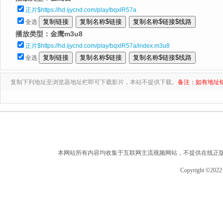
正片$https://hd.ijycnd.com/play/bqxlR57a
全选
播放类型：
金鹰m3u8
正片$https://hd.ijycnd.com/play/bqxlR57a/index.m3u8
全选
复制下列地址至浏览器地址栏即可下载影片，本站不提供下载。
备注：如有地址
本网站所有内容均收集于互联网主流视频网站，不提供在线正
Copyright ©2022 