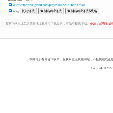
正片$https://hd.ijycnd.com/play/bkRrZ2Ka/index.m3u8
全选
复制下列地址至浏览器地址栏即可下载影片，本站不提供下载。
备注：如有地址
本网站所有内容均收集于互联网主流视频网站，不提供在线正
Copyright ©2022 