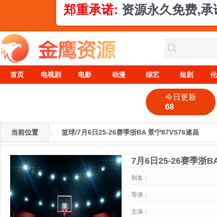
郑重承诺:
资源永久免费,
首页
电视剧
电影
动漫
综艺
短剧
伦
今日更新
68
当前位置
篮球/7月6日25-26赛季浙BA 景宁87VS76遂昌
7月6日25-26赛季浙B
别名：
导演：
主演：