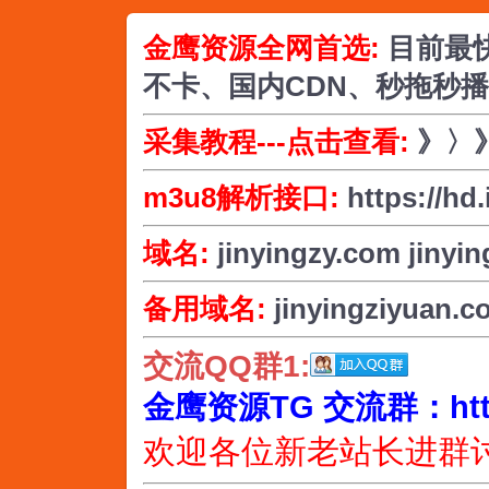
金鹰资源全网首选:
目前最
不卡、国内CDN、秒拖秒
采集教程---点击查看:
》〉
m3u8解析接口:
https://hd
域名:
jinyingzy.com
jinyin
备用域名:
jinyingziyuan.c
交流QQ群1:
金鹰资源TG 交流群：https:/
欢迎各位新老站长进群