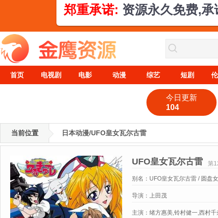
郑重承诺:
资源永久免费,
首页
电视剧
电影
动漫
综艺
短剧
伦
今日更新
104
当前位置
日本动漫/UFO皇女瓦尔古雷
UFO皇女瓦尔古雷
第1
别名：
UFO皇女瓦尔古雷 / 圆盘
导演：
上田茂
主演：
绪方惠美,铃村健一,西村千