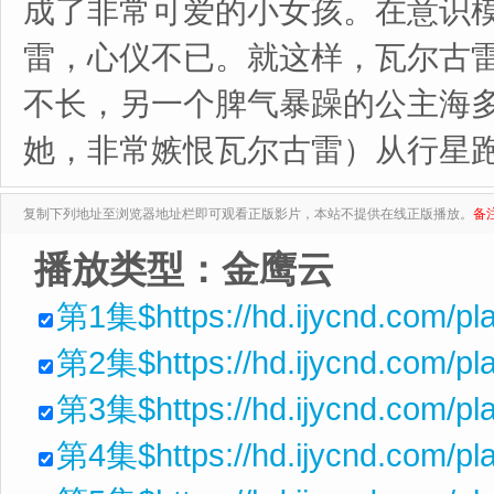
成了非常可爱的小女孩。在意识
雷，心仪不已。就这样，瓦尔古
不长，另一个脾气暴躁的公主海
她，非常嫉恨瓦尔古雷）从行星
复制下列地址至浏览器地址栏即可观看正版影片，本站不提供在线正版播放。
备
播放类型：
金鹰云
第1集$https://hd.ijycnd.com/p
第2集$https://hd.ijycnd.com/
第3集$https://hd.ijycnd.com/pl
第4集$https://hd.ijycnd.com/p