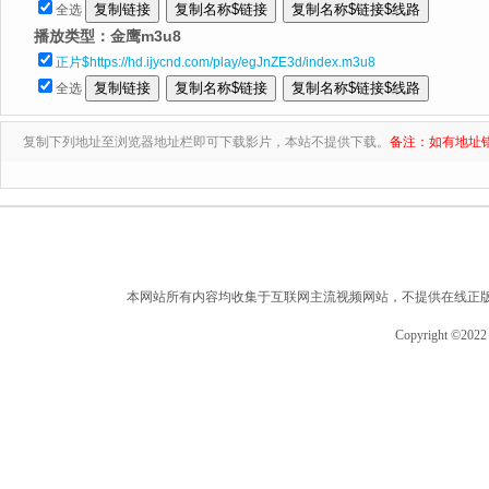
全选
播放类型：
金鹰m3u8
正片$https://hd.ijycnd.com/play/egJnZE3d/index.m3u8
全选
复制下列地址至浏览器地址栏即可下载影片，本站不提供下载。
备注：如有地址
本网站所有内容均收集于互联网主流视频网站，不提供在线正
Copyright ©2022 