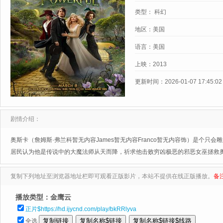
拉夫
类型：
科幻
地区：
美国
语言：
美国
上映：
2013
更新时间：
2026-01-07 17:45:02
剧情介绍：
奥斯卡（詹姆斯·弗兰科暂无内容James暂无内容Franco暂无内容饰）是个
居民认为他是传说中的大魔法师从天而降，祈求他击败穷凶极恶的邪恶女巫拯救
复制下列地址至浏览器地址栏即可观看正版影片，本站不提供在线正版播放。
备
播放类型：
金鹰云
正片$https://hd.ijycnd.com/play/bkRRlyva
全选