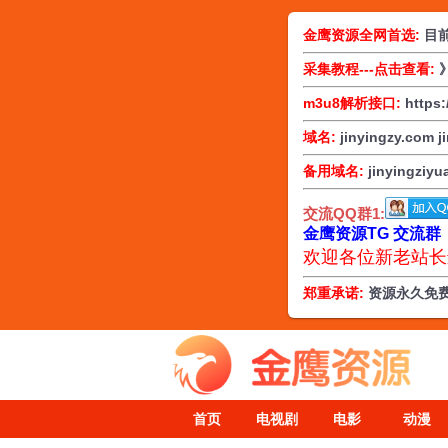
金鹰资源全网首选:
目
采集教程---点击查看:
m3u8解析接口:
https:
域名:
jinyingzy.com
j
备用域名:
jinyingziy
交流QQ群1:
金鹰资源TG 交流群：http
欢迎各位新老站长
郑重承诺:
资源永久免费
首页
电视剧
电影
动漫