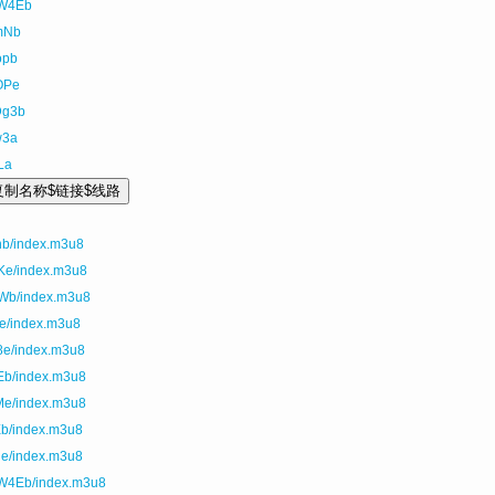
mW4Eb
pmNb
opb
OPe
Dg3b
w3a
La
nb/index.m3u8
Ke/index.m3u8
LWb/index.m3u8
le/index.m3u8
8e/index.m3u8
Eb/index.m3u8
Me/index.m3u8
Eb/index.m3u8
ne/index.m3u8
mW4Eb/index.m3u8