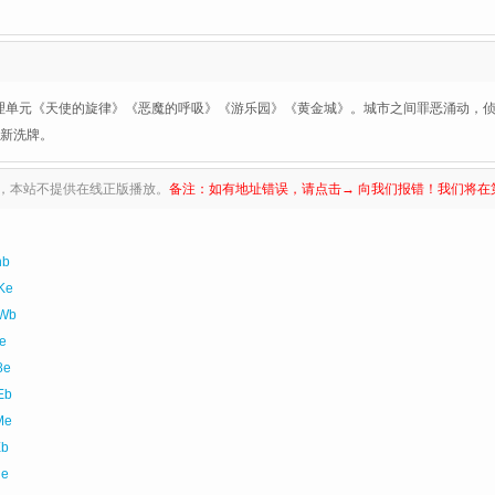
理单元《天使的旋律》《恶魔的呼吸》《游乐园》《黄金城》。城市之间罪恶涌动，侦探林
重新洗牌。
，本站不提供在线正版播放。
备注：如有地址错误，请点击→ 向我们报错！我们将在
nb
Ke
LWb
le
8e
Eb
Me
Eb
ne