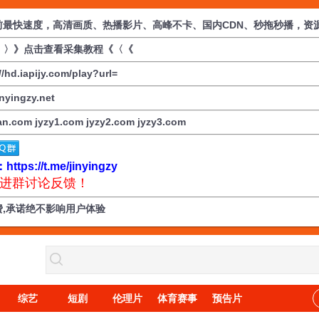
前最快速度，高清画质、热播影片、高峰不卡、国内CDN、秒拖秒播，资
》〉》点击查看采集教程《〈《
//hd.iapijy.com/play?url=
inyingzy.net
uan.com
jyzy1.com
jyzy2.com
jyzy3.com
s://t.me/jinyingzy
进群讨论反馈！
,承诺绝不影响用户体验
综艺
短剧
伦理片
体育赛事
预告片