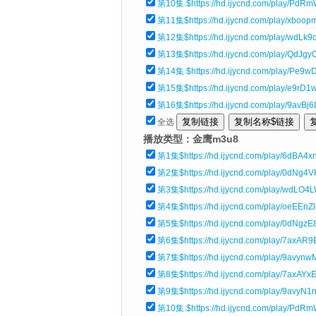
第10集.$https://hd.ijycnd.com/play/PdR
第11集$https://hd.ijycnd.com/play/xboo
第12集$https://hd.ijycnd.com/play/wdLk9
第13集$https://hd.ijycnd.com/play/QdJgy
第14集 $https://hd.ijycnd.com/play/Pe9w
第15集$https://hd.ijycnd.com/play/e9rD1
第16集$https://hd.ijycnd.com/play/9avBj6
全选
播放类型：
金鹰m3u8
第1集$https://hd.ijycnd.com/play/6dBA4x
第2集$https://hd.ijycnd.com/play/0dNg4V
第3集$https://hd.ijycnd.com/play/wdLO4
第4集$https://hd.ijycnd.com/play/oeEEnZ
第5集$https://hd.ijycnd.com/play/0dNgzE
第6集$https://hd.ijycnd.com/play/7axAR9
第7集$https://hd.ijycnd.com/play/9avynw
第8集$https://hd.ijycnd.com/play/7axAYx
第9集$https://hd.ijycnd.com/play/9avyN1
第10集.$https://hd.ijycnd.com/play/PdR