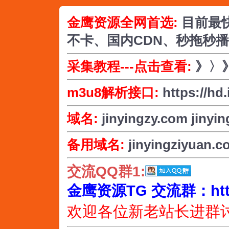
金鹰资源全网首选:
目前最
不卡、国内CDN、秒拖秒
采集教程---点击查看:
》〉
m3u8解析接口:
https://hd
域名:
jinyingzy.com
jinyin
备用域名:
jinyingziyuan.c
交流QQ群1:
金鹰资源TG 交流群：https:/
欢迎各位新老站长进群