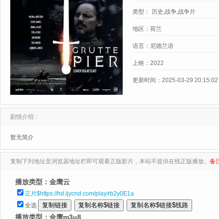
类型：
历史,战争,战争片
地区：
荷兰
语言：
尼德兰语
上映：
2022
更新时间：
2025-03-29 20:15:02
剧情介绍：
暂无简介
复制下列地址至浏览器地址栏即可观看正版影片，本站不提供在线正版播放。
备
播放类型：
金鹰云
正片$https://hd.ijycnd.com/play/rb2y0E1a
全选
播放类型：
金鹰m3u8