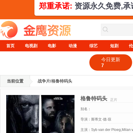
郑重承诺:
资源永久免费,
首页
电视剧
电影
动漫
综艺
短剧
伦
今日更新
7
当前位置
战争片/格鲁特码头
格鲁特码头
正片
别名：
导演：
斯蒂文·德·琼
主演：
Syb van der Ploeg,Milan