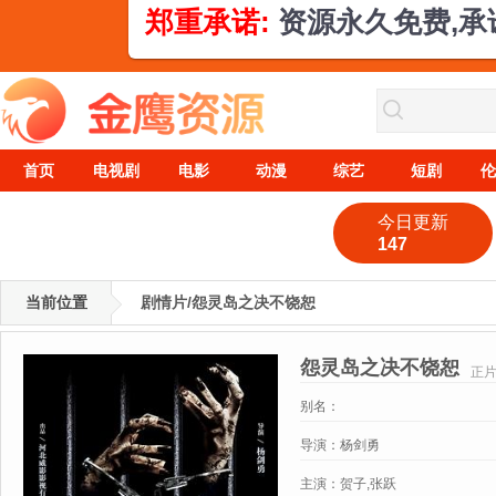
郑重承诺:
资源永久免费,
首页
电视剧
电影
动漫
综艺
短剧
伦
今日更新
147
当前位置
剧情片/怨灵岛之决不饶恕
怨灵岛之决不饶恕
正
别名：
导演：
杨剑勇
主演：
贺子,张跃