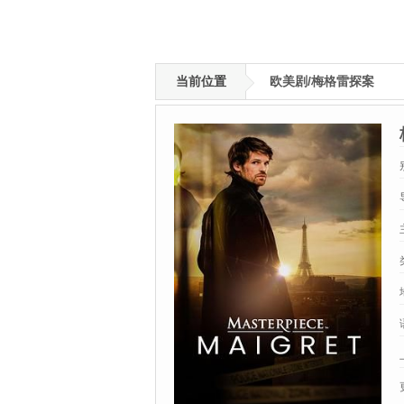
当前位置
欧美剧/梅格雷探案