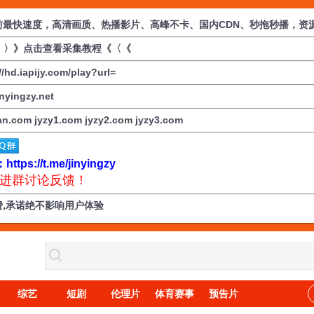
前最快速度，高清画质、热播影片、高峰不卡、国内CDN、秒拖秒播，资
》〉》点击查看采集教程《〈《
//hd.iapijy.com/play?url=
inyingzy.net
uan.com
jyzy1.com
jyzy2.com
jyzy3.com
s://t.me/jinyingzy
进群讨论反馈！
,承诺绝不影响用户体验
综艺
短剧
伦理片
体育赛事
预告片