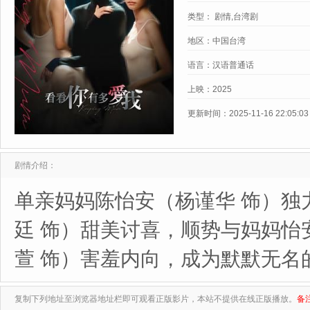
类型：
剧情,台湾剧
地区：
中国台湾
语言：
汉语普通话
上映：
2025
更新时间：
2025-11-16 22:05:03
剧情介绍：
单亲妈妈陈怡安（杨谨华 饰）独
廷 饰）甜美讨喜，顺势与妈妈怡
萱 饰）害羞内向，成为默默无名
复制下列地址至浏览器地址栏即可观看正版影片，本站不提供在线正版播放。
备