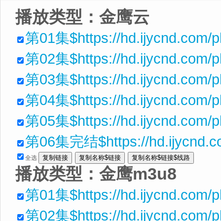
播放类型：
金鹰云
第01集$https://hd.ijycnd.com/
第02集$https://hd.ijycnd.com
第03集$https://hd.ijycnd.com/pl
第04集$https://hd.ijycnd.com/pl
第05集$https://hd.ijycnd.com/p
第06集完结$https://hd.ijycnd.
全选
播放类型：
金鹰m3u8
第01集$https://hd.ijycnd.com/
第02集$https://hd.ijycnd.com/