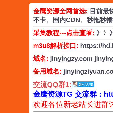
金鹰资源全网首选:
目前最
不卡、国内CDN、秒拖秒
采集教程---点击查看:
》〉
m3u8解析接口:
https://hd
域名:
jinyingzy.com
jinyin
备用域名:
jinyingziyuan.c
交流QQ群1:
金鹰资源TG 交流群：https:/
欢迎各位新老站长进群