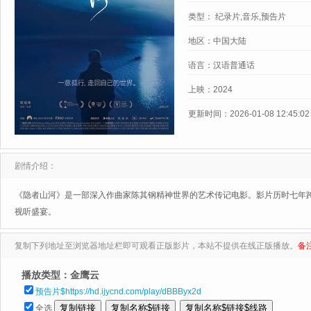
里斯托弗·达内,埃里克·皮卡尔,郎朗
类型：
纪录片,音乐,预告片
斯·史坦兹
地区：
中国大陆
语言：
汉语普通话
上映：
2024
更新时间：
2026-01-08 12:45:02
剧情介绍：
《隐者山河》是一部深入作曲家陈其钢精神世界的艺术传记电影。影片历时七年
视听盛宴。
复制下列地址至浏览器地址栏即可观看正版影片，本站不提供在线正版播放。
备
播放类型：
金鹰云
预告片$https://hd.ijycnd.com/play/dBBByx2d
全选