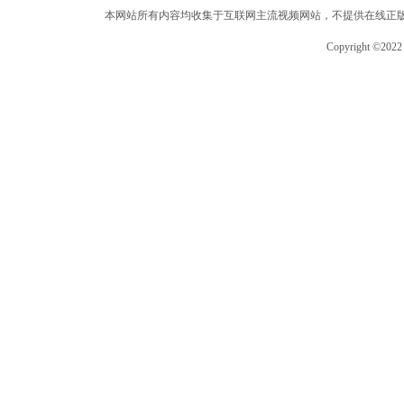
本网站所有内容均收集于互联网主流视频网站，不提供在线正
Copyright ©2022 