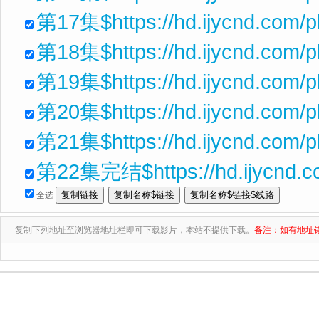
第17集$https://hd.ijycnd.com/
第18集$https://hd.ijycnd.com/p
第19集$https://hd.ijycnd.com/p
第20集$https://hd.ijycnd.com/
第21集$https://hd.ijycnd.com/
第22集完结$https://hd.ijycnd.c
全选
复制下列地址至浏览器地址栏即可下载影片，本站不提供下载。
备注：如有地址