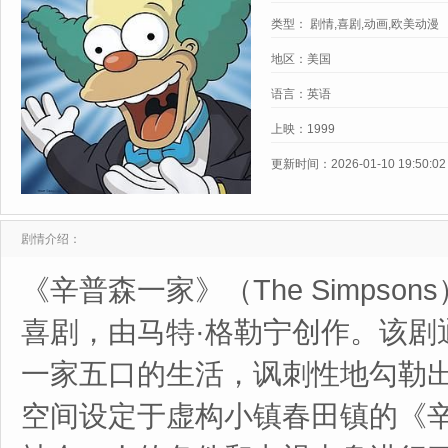
南希·奥黛尔,特勒,简·胡克斯,盖瑞
类型：
剧情,喜剧,动画,欧美动漫
诺夫,亨利·温克勒,克拉伦斯·克莱蒙
唐·钱德尔,布兰妮·斯皮尔斯,吉姆·卡
地区：
美国
里克·巴德,罗伯特·埃文斯,摇滚小子
语言：
英语
芬·霍金,威利·纳尔逊
上映：
1999
更新时间：
2026-01-10 19:50:02
剧情介绍：
《辛普森一家》（The Simps
喜剧，由马特·格勒宁创作。该剧
一家五口的生活，讽刺性地勾勒
空间设定于虚构小镇春田镇的《