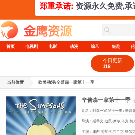
郑重承诺:
资源永久免费,
首页
电视剧
电影
动漫
综艺
短剧
伦
今日更新
119
当前位置
欧美动漫/辛普森一家第十一季
辛普森一家第十一季
别名：
阿森一家 第十一季 / 辛
导演：
斯蒂文·迪恩·摩尔,马克·柯
德森,迈克·B·安德森,马修·纳斯奇
主演：
露西·劳莱丝,弗兰克·维尔克
尔顿