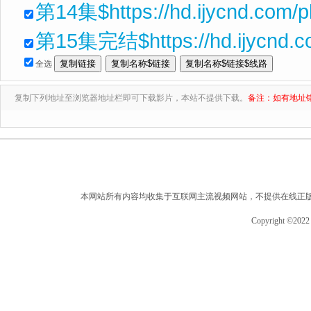
第14集$https://hd.ijycnd.com/p
第15集完结$https://hd.ijycnd.c
全选
复制下列地址至浏览器地址栏即可下载影片，本站不提供下载。
备注：如有地址
本网站所有内容均收集于互联网主流视频网站，不提供在线正
Copyright ©2022 