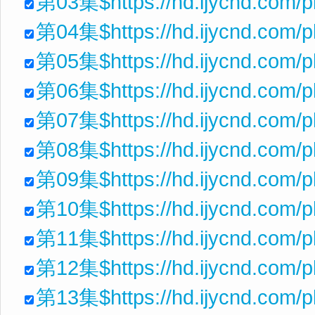
第03集$https://hd.ijycnd.com/
第04集$https://hd.ijycnd.com/
第05集$https://hd.ijycnd.com/
第06集$https://hd.ijycnd.com/
第07集$https://hd.ijycnd.com/p
第08集$https://hd.ijycnd.com/
第09集$https://hd.ijycnd.com/
第10集$https://hd.ijycnd.com/
第11集$https://hd.ijycnd.com
第12集$https://hd.ijycnd.com/
第13集$https://hd.ijycnd.com/