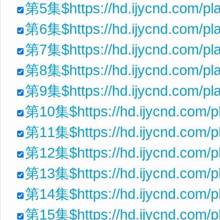
第5集$https://hd.ijycnd.com/pl
第6集$https://hd.ijycnd.com/p
第7集$https://hd.ijycnd.com/p
第8集$https://hd.ijycnd.com/p
第9集$https://hd.ijycnd.com/p
第10集$https://hd.ijycnd.com/
第11集$https://hd.ijycnd.com/
第12集$https://hd.ijycnd.com/
第13集$https://hd.ijycnd.com/
第14集$https://hd.ijycnd.com/p
第15集$https://hd.ijycnd.com/