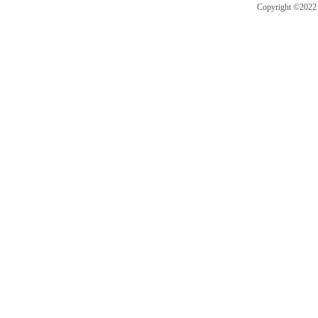
Copyright ©2022 