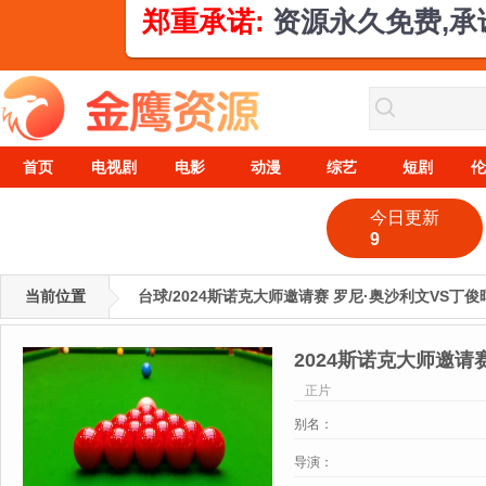
郑重承诺:
资源永久免费,
首页
电视剧
电影
动漫
综艺
短剧
伦
今日更新
9
当前位置
台球/2024斯诺克大师邀请赛 罗尼·奥沙利文VS丁俊
2024斯诺克大师邀请
正片
别名：
导演：