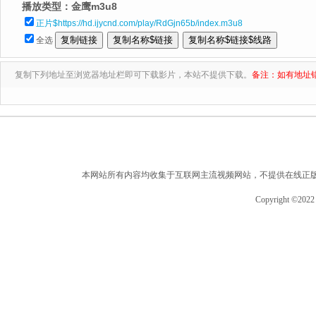
播放类型：
金鹰m3u8
正片$https://hd.ijycnd.com/play/RdGjn65b/index.m3u8
全选
复制下列地址至浏览器地址栏即可下载影片，本站不提供下载。
备注：如有地址
本网站所有内容均收集于互联网主流视频网站，不提供在线正
Copyright ©2022 