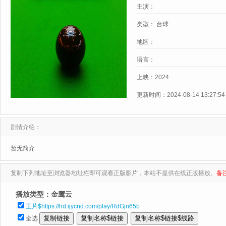
主演：
类型：
台球
地区：
语言：
上映：
2024
更新时间：
2024-08-14 13:27:54
剧情介绍：
暂无简介
复制下列地址至浏览器地址栏即可观看正版影片，本站不提供在线正版播放。
备
播放类型：
金鹰云
正片$https://hd.ijycnd.com/play/RdGjn65b
全选