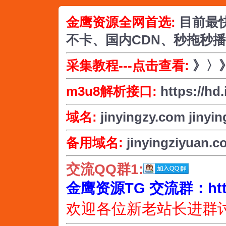
金鹰资源全网首选:
目前最
不卡、国内CDN、秒拖秒
采集教程---点击查看:
》〉
m3u8解析接口:
https://hd
域名:
jinyingzy.com
jinyin
备用域名:
jinyingziyuan.c
交流QQ群1:
金鹰资源TG 交流群：https:/
欢迎各位新老站长进群