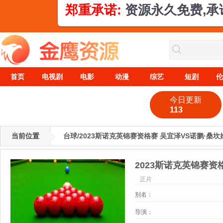
郑重承诺:
资源永久免费,
首页
电视剧
电影
动漫
综艺
短剧
伦
今日更新
113
当前位置
台球/2023斯诺克英锦赛资格赛 吴宜泽VS诺鹏·桑坎
2023斯诺克英锦赛资
正片
别名：
导演：