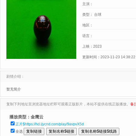
主演：
类型：
台球
地区：
语言：
上映：
2023
更新时间：
2023-11-23 14:38:22
剧情介绍：
暂无简介
复制下列地址至浏览器地址栏即可观看正版影片，本站不提供在线正版播放。
备
播放类型：
金鹰云
正片$https://hd.ijycnd.com/play/9avpvX5d
全选