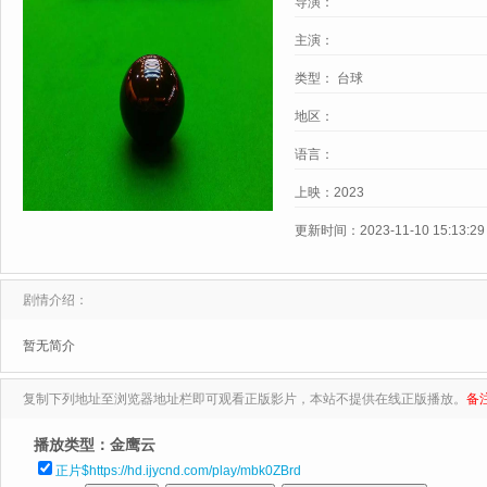
导演：
主演：
类型：
台球
地区：
语言：
上映：
2023
更新时间：
2023-11-10 15:13:29
剧情介绍：
暂无简介
复制下列地址至浏览器地址栏即可观看正版影片，本站不提供在线正版播放。
备
播放类型：
金鹰云
正片$https://hd.ijycnd.com/play/mbk0ZBrd