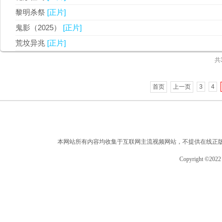
黎明杀祭
[正片]
鬼影（2025）
[正片]
荒坟异兆
[正片]
共
首页
上一页
3
4
本网站所有内容均收集于互联网主流视频网站，不提供在线正
Copyright ©2022 