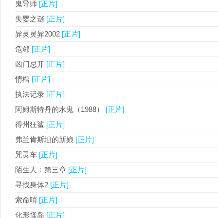
鬼导师
[正片]
失婴之谜
[正片]
异灵灵异2002
[正片]
危邻
[正片]
凶门忌开
[正片]
情棺
[正片]
执法记录
[正片]
阿姆斯特丹的水鬼（1988）
[正片]
得州狂鲨
[正片]
弗兰肯斯坦的新娘
[正片]
咒灵车
[正片]
陌生人：第三章
[正片]
寻找身体2
[正片]
索命哨
[正片]
化形怪岛
[正片]