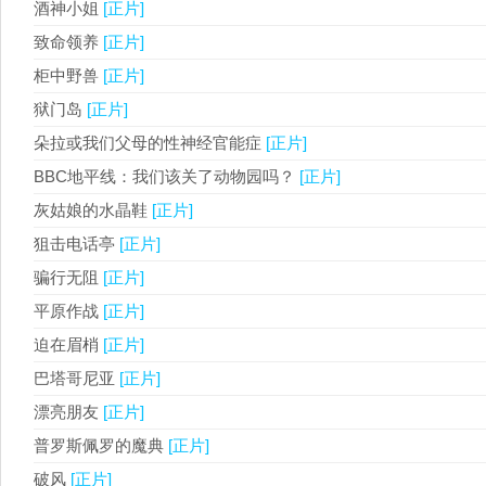
酒神小姐
[正片]
致命领养
[正片]
柜中野兽
[正片]
狱门岛
[正片]
朵拉或我们父母的性神经官能症
[正片]
BBC地平线：我们该关了动物园吗？
[正片]
灰姑娘的水晶鞋
[正片]
狙击电话亭
[正片]
骗行无阻
[正片]
平原作战
[正片]
迫在眉梢
[正片]
巴塔哥尼亚
[正片]
漂亮朋友
[正片]
普罗斯佩罗的魔典
[正片]
破风
[正片]