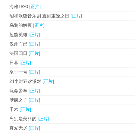
海难1890
[正片]
昭和歌谣音乐剧 直到重逢之日
[正片]
乌鸦的触摸
[正片]
超能英雄
[正片]
仅此而已
[正片]
法国四日
[正片]
日暮
[正片]
杀手一号
[正片]
24小时狂欢派对
[正片]
玩命警车
[正片]
梦寐之子
[正片]
千术
[正片]
离别是美丽的
[正片]
真爱无尽
[正片]