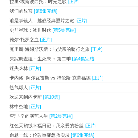
拉里·埃斯波西托：时光之歌
[正片]
我们的故宫
[第8集完结]
谁是掌镜人：越战经典照片之谜
[正片]
史前星球：冰川时代
[第5集完结]
德尔·托罗之血
[正片]
克里斯·海姆斯沃斯：与父亲的骑行之旅
[正片]
失踪调查组：生死未卜 第二季
[第4集完结]
迷失丛林
[正片]
卡内洛· 阿尔瓦雷斯 vs 特伦斯·克劳福德
[正片]
热气球人
[正片]
欢迎来到内卡萨
[第10集]
林中空地
[正片]
查理·辛的演艺人生
[第2集完结]
红色天鹅绒幸福日记：我亲爱的粉丝
[正片]
命悬一线：伦敦重症急救实录
[第6集完结]