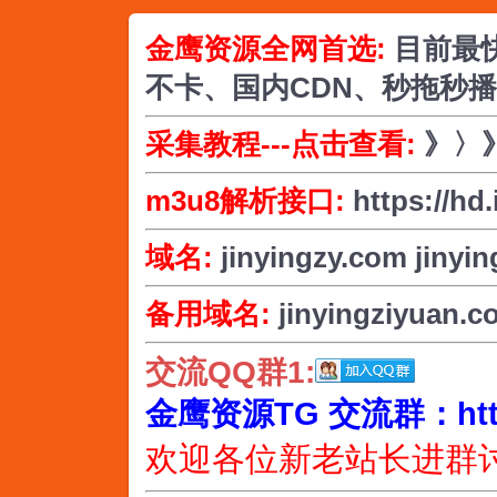
金鹰资源全网首选:
目前最
不卡、国内CDN、秒拖秒
采集教程---点击查看:
》〉
m3u8解析接口:
https://hd
域名:
jinyingzy.com
jinyin
备用域名:
jinyingziyuan.c
交流QQ群1:
金鹰资源TG 交流群：https:/
欢迎各位新老站长进群