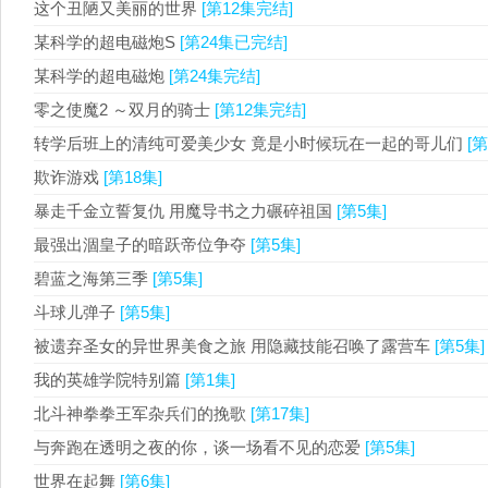
这个丑陋又美丽的世界
[第12集完结]
某科学的超电磁炮S
[第24集已完结]
某科学的超电磁炮
[第24集完结]
零之使魔2 ～双月的骑士
[第12集完结]
转学后班上的清纯可爱美少女 竟是小时候玩在一起的哥儿们
[第
欺诈游戏
[第18集]
暴走千金立誓复仇 用魔导书之力碾碎祖国
[第5集]
最强出涸皇子的暗跃帝位争夺
[第5集]
碧蓝之海第三季
[第5集]
斗球儿弹子
[第5集]
被遗弃圣女的异世界美食之旅 用隐藏技能召唤了露营车
[第5集]
我的英雄学院特别篇
[第1集]
北斗神拳拳王军杂兵们的挽歌
[第17集]
与奔跑在透明之夜的你，谈一场看不见的恋爱
[第5集]
世界在起舞
[第6集]