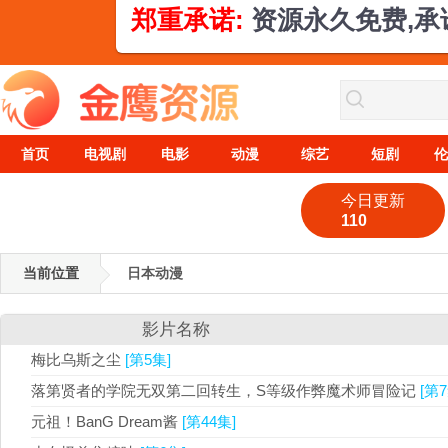
郑重承诺:
资源永久免费,
首页
电视剧
电影
动漫
综艺
短剧
伦
今日更新
110
当前位置
日本动漫
影片名称
梅比乌斯之尘
[第5集]
落第贤者的学院无双第二回转生，S等级作弊魔术师冒险记
[第7
元祖！BanG Dream酱
[第44集]