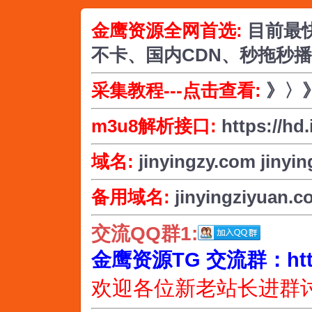
金鹰资源全网首选:
目前最
不卡、国内CDN、秒拖秒
采集教程---点击查看:
》〉
m3u8解析接口:
https://hd
域名:
jinyingzy.com
jinyin
备用域名:
jinyingziyuan.c
交流QQ群1:
金鹰资源TG 交流群：https:/
欢迎各位新老站长进群