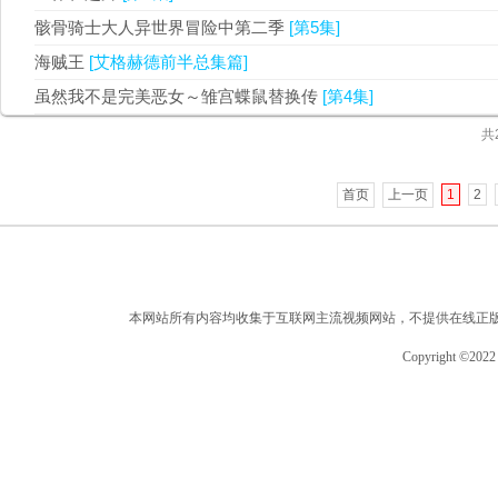
骸骨骑士大人异世界冒险中第二季
[第5集]
海贼王
[艾格赫德前半总集篇]
虽然我不是完美恶女～雏宫蝶鼠替换传
[第4集]
共
首页
上一页
1
2
本网站所有内容均收集于互联网主流视频网站，不提供在线正
Copyright ©2022 