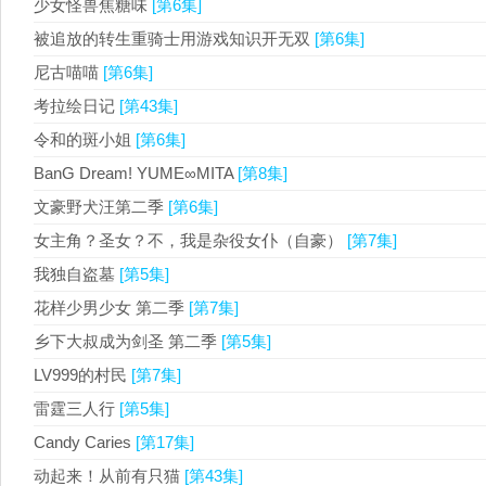
少女怪兽焦糖味
[第6集]
被追放的转生重骑士用游戏知识开无双
[第6集]
尼古喵喵
[第6集]
考拉绘日记
[第43集]
令和的斑小姐
[第6集]
BanG Dream! YUME∞MITA
[第8集]
文豪野犬汪第二季
[第6集]
女主角？圣女？不，我是杂役女仆（自豪）
[第7集]
我独自盗墓
[第5集]
花样少男少女 第二季
[第7集]
乡下大叔成为剑圣 第二季
[第5集]
LV999的村民
[第7集]
雷霆三人行
[第5集]
Candy Caries
[第17集]
动起来！从前有只猫
[第43集]