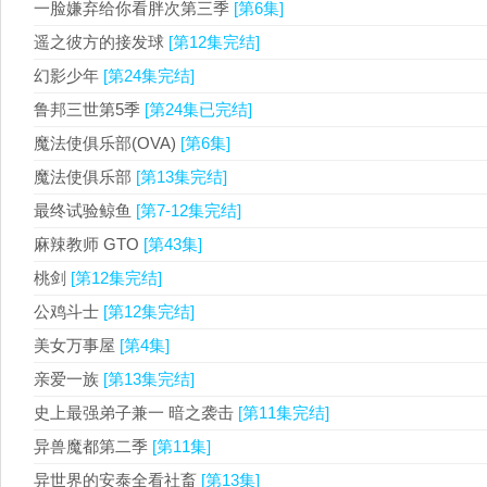
一脸嫌弃给你看胖次第三季
[第6集]
遥之彼方的接发球
[第12集完结]
幻影少年
[第24集完结]
鲁邦三世第5季
[第24集已完结]
魔法使俱乐部(OVA)
[第6集]
魔法使俱乐部
[第13集完结]
最终试验鲸鱼
[第7-12集完结]
麻辣教师 GTO
[第43集]
桃剑
[第12集完结]
公鸡斗士
[第12集完结]
美女万事屋
[第4集]
亲爱一族
[第13集完结]
史上最强弟子兼一 暗之袭击
[第11集完结]
异兽魔都第二季
[第11集]
异世界的安泰全看社畜
[第13集]