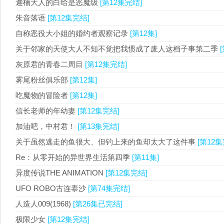
迦楠大人的白给是恶魔级
[第12集完结]
朱音落语
[第12集完结]
自称恶役大小姐的婚约者观察记录
[第12集]
关于邻家的天使大人不知不觉把我惯成了废人这档子事第二季
灰原君的青春二周目
[第12集完结]
雾尾粉丝俱乐部
[第12集]
吃魔物的冒险者
[第12集]
信长老师的年幼妻
[第12集完结]
加油吧，中村君！
[第13集完结]
关于虽然逃走的鱼很大、但钓上来的鱼却太大了这件事
[第12集
Re：从零开始的异世界生活第四季
[第11集]
异度传说THE ANIMATION
[第12集完结]
UFO ROBO古连泰沙
[第74集完结]
人造人009(1968)
[第26集已完结]
极限少女
[第12集完结]