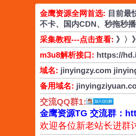
金鹰资源全网首选:
目前最
不卡、国内CDN、秒拖秒
采集教程---点击查看:
》〉
m3u8解析接口:
https://hd
域名:
jinyingzy.com
jinyin
备用域名:
jinyingziyuan.c
交流QQ群1:
金鹰资源TG 交流群：https:/
欢迎各位新老站长进群