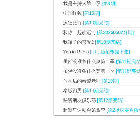
我是主持人第二季
[第4期]
中国红妆
[第10期]
疯狂旅行
[第10期完结]
和你一起读运河
[第20260502分期]
我孩子的恋爱2
[第10期完结]
You in Radio
[IU，边佑锡篇下集]
虽然没准备什么菜第二季
[第11期完结
虽然没准备什么菜第一季
[第11期完结
放学后的泰梨老师
[第10期]
泰版跑男
[第10期完结]
秘密朋友俱乐部
[第12期完结]
超新星运动会第四季
[第2场决赛直播