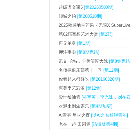
超级语文课5
[第20260509期]
倾城之约
[第260510期]
2025动感地带芒果卡无限X SuperLi
第62届百想艺术大赏
[第2部]
再见单身
[第1期]
押注事实
[第8期完结]
凯文·哈特，全美笑匠大战
[第8集完结
名侦探俱乐部第十一季
[第12期]
你看起来很好吃
[第20160326期]
惠美李艺彩派
[第12集]
梁世灿油管
[朴宝英，李光洙，刘在石
欢迎来到农家乐
[第4期加更]
AI青春,星火之夜
[以AI之名解锁青年]
老在一起·田园篇
[访谈版第4期]