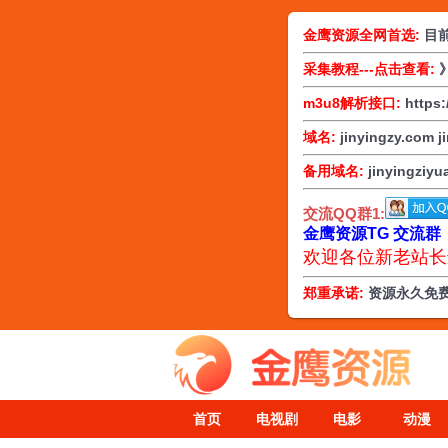
金鹰资源全网首选:
目
采集教程---点击查看:
m3u8解析接口:
https:
域名:
jinyingzy.com
j
备用域名:
jinyingziy
交流QQ群1:
金鹰资源TG 交流群：http
欢迎各位新老站长
郑重承诺:
资源永久免费
首页
电视剧
电影
动漫