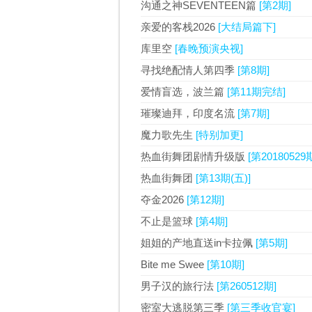
沟通之神SEVENTEEN篇
[第2期]
亲爱的客栈2026
[大结局篇下]
库里空
[春晚预演央视]
寻找绝配情人第四季
[第8期]
爱情盲选，波兰篇
[第11期完结]
璀璨迪拜，印度名流
[第7期]
魔力歌先生
[特别加更]
热血街舞团剧情升级版
[第20180529
热血街舞团
[第13期(五)]
夺金2026
[第12期]
不止是篮球
[第4期]
姐姐的产地直送in卡拉佩
[第5期]
Bite me Swee
[第10期]
男子汉的旅行法
[第260512期]
密室大逃脱第三季
[第三季收官宴]