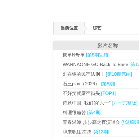
当前位置
综艺
影片名称
恢单N母单
[第8期完结]
WANNAONE GO Back To Base
[第
刘在锡的民宿法则！
[第10期完结]
石三play（2026）
[第8期]
不好笑就露宿街头
[TOP1]
诗意中国· 我们的“六一”
[六一完整版]
料理很痛苦
[第4期]
青春湘潭·步步高之夜演唱会
[张靓颖
职来职往2026
[第12期]