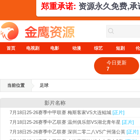
郑重承诺:
资源永久免费,
首页
电视剧
电影
动漫
综艺
短剧
伦
今日更新
7
当前位置
足球
影片名称
7月18日25-26赛季中甲联赛 梅斯客家VS大连鲲城
[正片]
7月18日25-26赛季中乙联赛 温州俱乐部VS湖北青年星
[正片]
7月18日25-26赛季中乙联赛 深圳二零二八VS广州蒲公英
[正片]