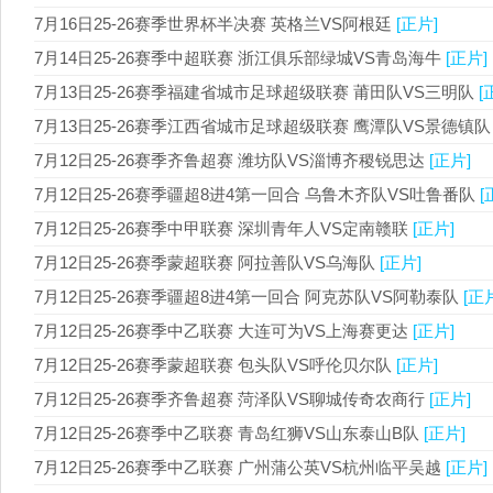
7月16日25-26赛季世界杯半决赛 英格兰VS阿根廷
[正片]
7月14日25-26赛季中超联赛 浙江俱乐部绿城VS青岛海牛
[正片]
7月13日25-26赛季福建省城市足球超级联赛 莆田队VS三明队
[
7月13日25-26赛季江西省城市足球超级联赛 鹰潭队VS景德镇
7月12日25-26赛季齐鲁超赛 潍坊队VS淄博齐稷锐思达
[正片]
7月12日25-26赛季疆超8进4第一回合 乌鲁木齐队VS吐鲁番队
[
7月12日25-26赛季中甲联赛 深圳青年人VS定南赣联
[正片]
7月12日25-26赛季蒙超联赛 阿拉善队VS乌海队
[正片]
7月12日25-26赛季疆超8进4第一回合 阿克苏队VS阿勒泰队
[正
7月12日25-26赛季中乙联赛 大连可为VS上海赛更达
[正片]
7月12日25-26赛季蒙超联赛 包头队VS呼伦贝尔队
[正片]
7月12日25-26赛季齐鲁超赛 菏泽队VS聊城传奇农商行
[正片]
7月12日25-26赛季中乙联赛 青岛红狮VS山东泰山B队
[正片]
7月12日25-26赛季中乙联赛 广州蒲公英VS杭州临平吴越
[正片]